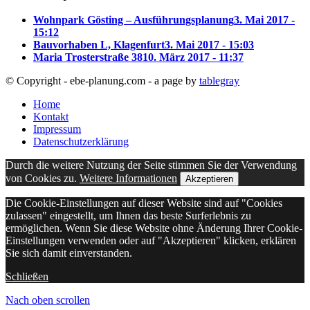
Wohnpark Gösting – Ausführungsplanung
3. Mai 2017 -
15:12
Bauvorhaben L, Klagenfurt
3. Mai 2017 - 15:03
Maria Trosterstraße 38
10. März 2017 - 11:37
© Copyright - ebe-planung.com - a page by
tablegray
Home
Kontakt
Impressum
Datenschutzerklärung
Durch die weitere Nutzung der Seite stimmen Sie der Verwendung
von Cookies zu.
Weitere Informationen
Akzeptieren
Die Cookie-Einstellungen auf dieser Website sind auf "Cookies
zulassen" eingestellt, um Ihnen das beste Surferlebnis zu
ermöglichen. Wenn Sie diese Website ohne Änderung Ihrer Cookie-
Einstellungen verwenden oder auf "Akzeptieren" klicken, erklären
Sie sich damit einverstanden.
Schließen
Nach oben scrollen