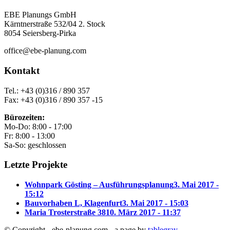
EBE Planungs GmbH
Kärntnerstraße 532/04 2. Stock
8054 Seiersberg-Pirka
office@ebe-planung.com
Kontakt
Tel.: +43 (0)316 / 890 357
Fax: +43 (0)316 / 890 357 -15
Bürozeiten:
Mo-Do: 8:00 - 17:00
Fr: 8:00 - 13:00
Sa-So: geschlossen
Letzte Projekte
Wohnpark Gösting – Ausführungsplanung
3. Mai 2017 -
15:12
Bauvorhaben L, Klagenfurt
3. Mai 2017 - 15:03
Maria Trosterstraße 38
10. März 2017 - 11:37
© Copyright - ebe-planung.com - a page by
tablegray